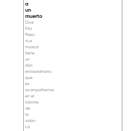
a
un
muerto
Dice
Fito
Páez:
«La
música
tiene
un
don
extraordinario
que
es
acompañarnos
en el
trámite
de
la
vida».
La