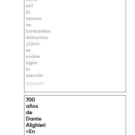
tal?
En
tiempos
de
bombardeos
distractivos
¿Cómo
es
posible
lograr
la
atención
12/06/2017
700
años
de
Dante
Alighieri
«En