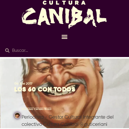
04/Ene 2017
LOS 60 CON TODOS
Gustavo Ceriani Brizzi
Periodista - Gestor Cultural Integrante del
colectivo Cultura Caníbal @guticeriani