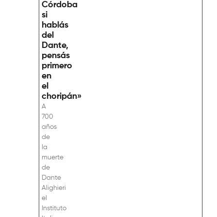
Córdoba
si
hablás
del
Dante,
pensás
primero
en
el
choripán»
A
700
años
de
la
muerte
de
Dante
Alighieri
el
Instituto