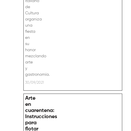
Italiano
de
Cultura
organiza
una
fiesta
en
su
honor
mezclando
arte
y
gastronomía.
30/09/2021
Arte
en
cuarentena:
Instrucciones
para
flotar