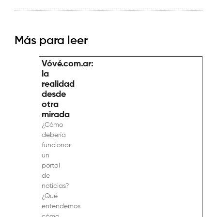
Más para leer
Vóvé.com.ar:
la
realidad
desde
otra
mirada
¿Cómo
debería
funcionar
un
portal
de
noticias?
¿Qué
entendemos
cómo