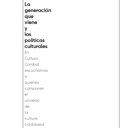
La
generación
que
viene
y
las
políticas
culturales
En
Cultura
Caníbal
escuchamos
a
quienes
componen
el
universo
de
la
cultura
cordobesa