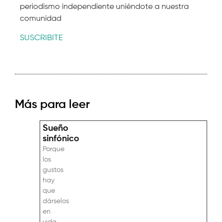
periodismo independiente uniéndote a nuestra
comunidad
SUSCRIBITE
Más para leer
Sueño
sinfónico
Porque
los
gustos
hay
que
dárselos
en
vida,