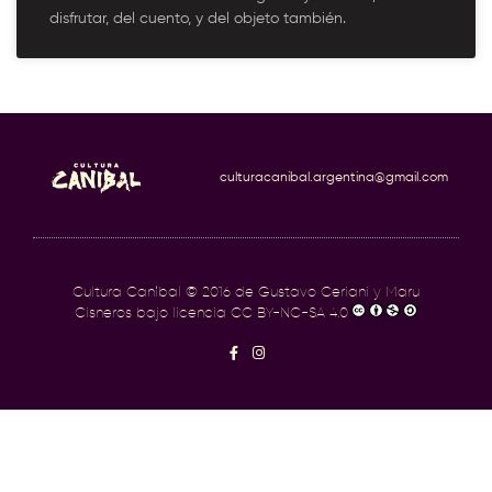
disfrutar, del cuento, y del objeto también.
culturacanibal.argentina@gmail.com
Cultura Caníbal
© 2016 de Gustavo Ceriani y Maru
Cisneros bajo licencia
CC BY-NC-SA 4.0