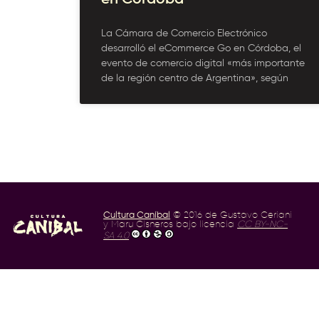
La Cámara de Comercio Electrónico
desarrolló el eCommerce Go en Córdoba, el
evento de comercio digital «más importante
de la región centro de Argentina», según
Cultura Caníbal
© 2016 de Gustavo Ceriani
y Maru Cisneros bajo licencia
CC BY-NC-
SA 4.0