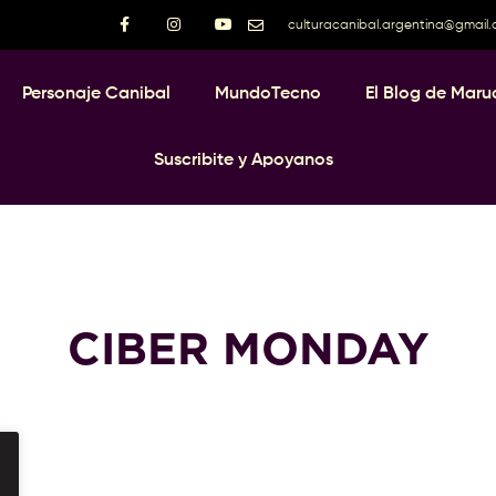
culturacanibal.argentina@gmail
Personaje Canibal
MundoTecno
El Blog de Maru
Suscribite y Apoyanos
CIBER MONDAY