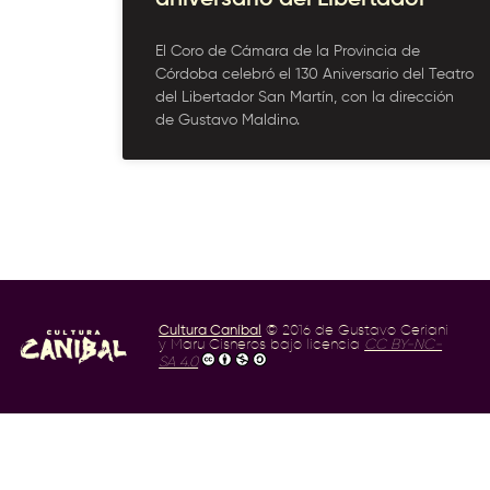
El Coro de Cámara de la Provincia de
Córdoba celebró el 130 Aniversario del Teatro
del Libertador San Martín, con la dirección
de Gustavo Maldino.
Cultura Caníbal
© 2016 de Gustavo Ceriani
y Maru Cisneros bajo licencia
CC BY-NC-
SA 4.0