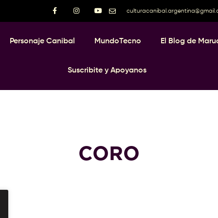
culturacanibal.argentina@gmail
Personaje Canibal
MundoTecno
El Blog de Maru
Suscribite y Apoyanos
CORO