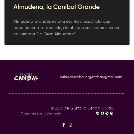
Almudena, la Caníbal Grande
Almudena Grandes es una escritora española que
hace honor a su apellido, de ahí que sus lectores dieron
en llamarla “La Gran Almudena”.
culturacanibal.argentina@gmail.com
Cultura Caníbal
© 2016 de Gustavo Ceriani y Maru
Cisneros bajo licencia
CC BY-NC-SA 4.0