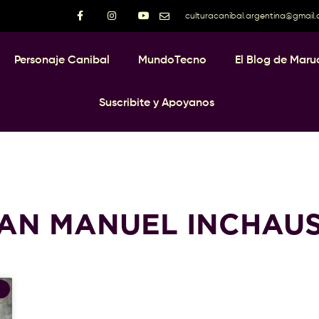
culturacanibal.argentina@gmail
Personaje Canibal
MundoTecno
El Blog de Maru
Suscribite y Apoyanos
AN MANUEL INCHAU