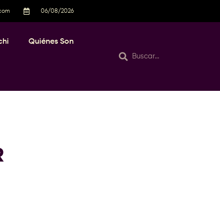
.com
06/08/2026
chi
Quiénes Son
R