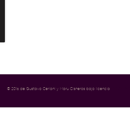
íbal
© 2016 de Gustavo Ceriani y Maru Cisneros bajo licencia
CC BY-NC-