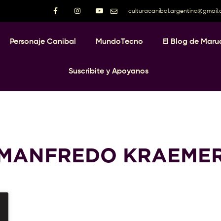
culturacanibal.argentina@gmail
Personaje Canibal
MundoTecno
El Blog de Maru
Suscribite y Apoyanos
MANFREDO KRAEME