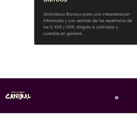
Gramática Barroca para una interpretación
Informada y con sentido de los repertorios de
los S. XVII y XVIII, dirigido a violinistas y
cuerdas en general,
Cultura Can