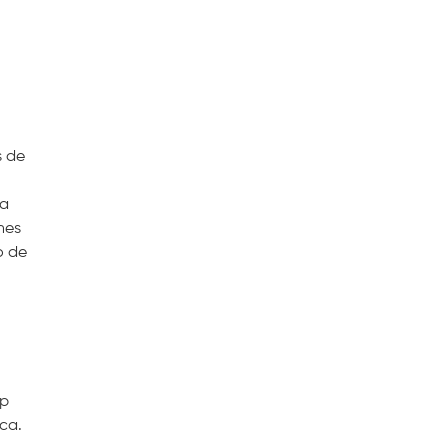
s de
la
nes
o de
pp
ica.