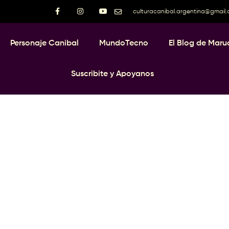
culturacanibal.argentina@gmail
Personaje Canibal
MundoTecno
El Blog de Maru
Suscribite y Apoyanos