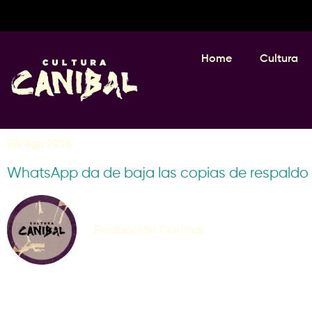
Home
Cultura
28/Ago 2018
WhatsApp da de baja las copias de respaldo
Redacción Caníbal