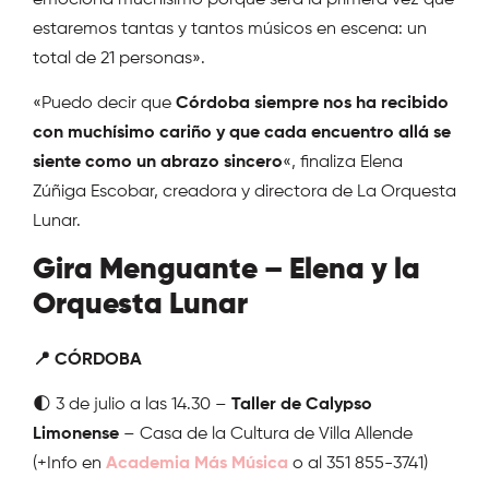
emociona muchísimo porque será la primera vez que
estaremos tantas y tantos músicos en escena: un
total de 21 personas».
«Puedo decir que
Córdoba siempre nos ha recibido
con muchísimo cariño y que cada encuentro allá se
siente como un abrazo sincero
«, finaliza Elena
Zúñiga Escobar, creadora y directora de La Orquesta
Lunar.
Gira Menguante – Elena y la
Orquesta Lunar
📍 CÓRDOBA
🌓 3 de julio a las 14.30 –
Taller de Calypso
Limonense
– Casa de la Cultura de Villa Allende
(+Info en
Academia Más Música
o al 351 855-3741)