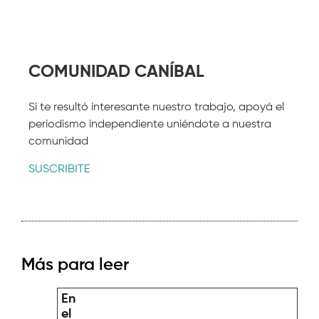
COMUNIDAD CANÍBAL
Si te resultó interesante nuestro trabajo, apoyá el
periodismo independiente uniéndote a nuestra
comunidad
SUSCRIBITE
Más para leer
En
el