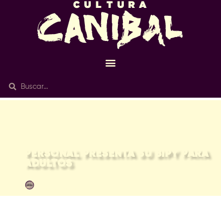
16/Feb 2018
PERSONAL PRESENTA SU BIPY PARA
ADULTOS
Redacción Caníbal