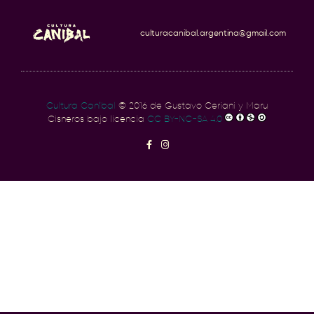
culturacanibal.argentina@gmail.com
Cultura Caníbal
© 2016 de Gustavo Ceriani y Maru
Cisneros bajo licencia
CC BY-NC-SA 4.0