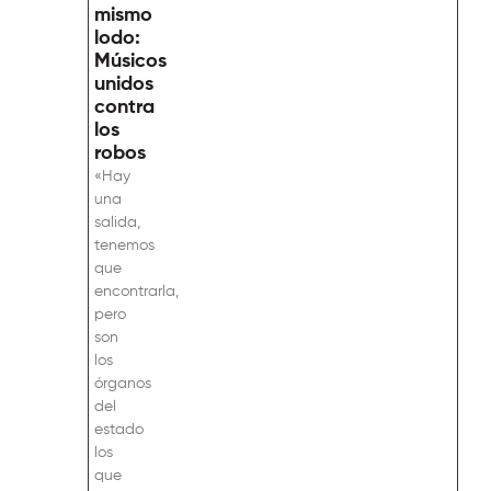
mismo
lodo:
Músicos
unidos
contra
los
robos
«Hay
una
salida,
tenemos
que
encontrarla,
pero
son
los
órganos
del
estado
los
que