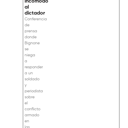
incomodó
al
dictador
Conferencia
de
prensa
donde
Bignone
se
niega
a
responder
a un
soldado
y
periodista
sobre
el
conflicto
armado
en
las