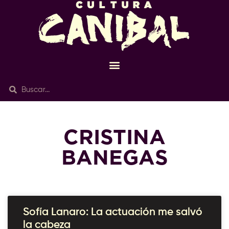
CRISTINA
BANEGAS
Sofía Lanaro: La actuación me salvó
la cabeza