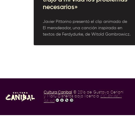
necesarios»
Javier Pittorino presentó el clip animado de
El merodeador, una canción inspirada en
textos de Ferdydurke, de Witold Gombrowicz.
Cultura Caníbal
© 2016 de Gustavo Ceriani
y Maru Cisneros bajo licencia
CC BY-NC-
SA 4.0