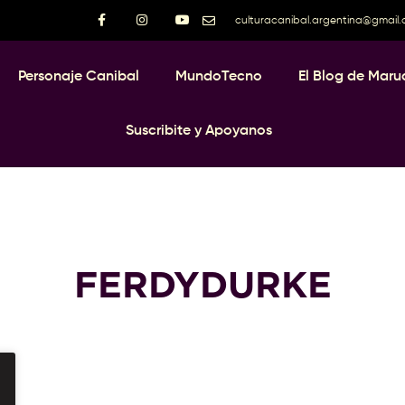
culturacanibal.argentina@gmail
Personaje Canibal
MundoTecno
El Blog de Maru
Suscribite y Apoyanos
FERDYDURKE