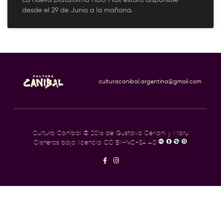
La nueva plataforma HBO Max estará disponible
desde el 29 de Junio a la mañana.
culturacanibal.argentina@gmail.com
Cultura Caníbal
© 2016 de Gustavo Ceriani y Maru
Cisneros bajo licencia
CC BY-NC-SA 4.0