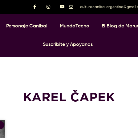
culturacanibal.argentina@gmail
Personaje Canibal
MundoTecno
El Blog de Maru
Suscribite y Apoyanos
KAREL ČAPEK