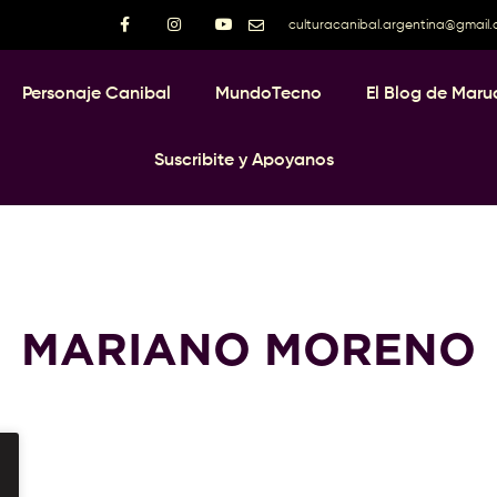
culturacanibal.argentina@gmail
Personaje Canibal
MundoTecno
El Blog de Maru
Suscribite y Apoyanos
MARIANO MORENO