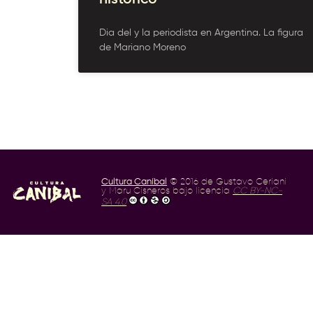
Dia del y la periodista en Argentina. La figura
de Mariano Moreno
Cultura Caníbal
© 2016 de Gustavo Ceriani
y Maru Cisneros bajo licencia
CC BY-NC-
SA 4.0