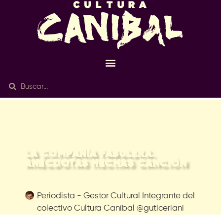
06/May 2021
LA COMPAÑÍA FABULERA.
ANÉCDOTAS HECHAS CANCIÓN
Gustavo Ceriani Brizzi
Periodista - Gestor Cultural Integrante del
colectivo Cultura Caníbal @guticeriani