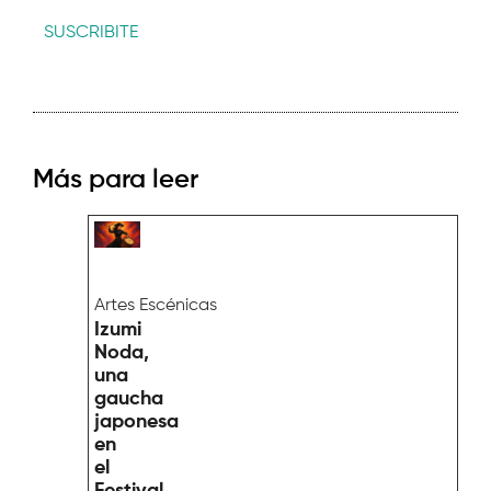
SUSCRIBITE
Más para leer
Artes Escénicas
Izumi
Noda,
una
gaucha
japonesa
en
el