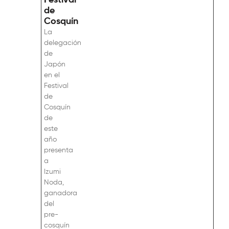
Festival
de
Cosquín
La
delegación
de
Japón
en el
Festival
de
Cosquín
de
este
año
presenta
a
Izumi
Noda,
ganadora
del
pre-
cosquín