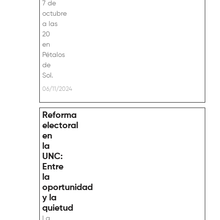
7 de
octubre
a las
20
en
Pétalos
de
Sol.
06/11/2024
Reforma
electoral
en
la
UNC:
Entre
la
oportunidad
y la
quietud
La