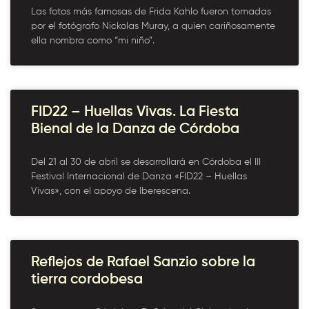
Las fotos más famosas de Frida Kahlo fueron tomadas
por el fotógrafo Nickolas Muray, a quien cariñosamente
ella nombra como “mi niño”.
FID22 – Huellas Vivas. La Fiesta
Bienal de la Danza de Córdoba
Del 21 al 30 de abril se desarrollará en Córdoba el III
Festival Internacional de Danza «FID22 – Huellas
Vivas», con el apoyo de Iberescena.
Reflejos de Rafael Sanzio sobre la
tierra cordobesa